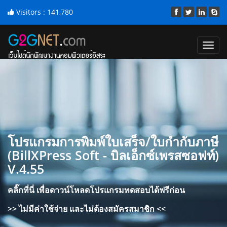
Visitors :
141,780
Toggl
navig
โปรแกรมการพิมพ์ใบเสร็จ/ใบกำกับภาษี
(BillXPress Soft - บิลเอ็กซ์เพรสซอฟท์)
V.4.55
คลิ๊กที่นี่ เพื่อดาวน์โหลดโปรแกรมทดสอบได้ฟรีก่อน
>> ไม่มีค่าใช้จ่าย และไม่ต้องสมัครสมาชิก <<